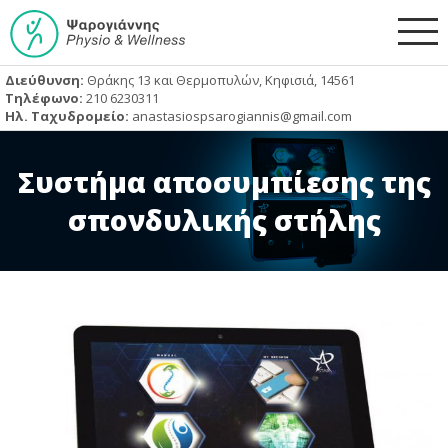
Jump
to
navigation
Διεύθυνση:
Θράκης 13 και Θερμοπυλών, Κηφισιά, 14561
Τηλέφωνο:
210 6230311
Ηλ. Ταχυδρομείο:
anastasiospsarogiannis@gmail.com
Back
to
Συστήμα αποσυμπίεσης της
top
σπονδυλικής στήλης