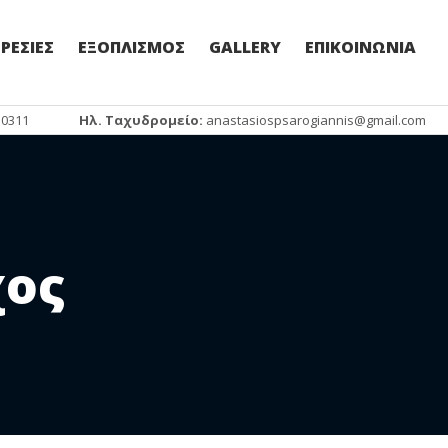
ΡΕΣΙΕΣ
ΕΞΟΠΛΙΣΜΟΣ
GALLERY
ΕΠΙΚΟΙΝΩΝΙΑ
30311
Ηλ. Ταχυδρομείο:
anastasiospsarogiannis@gmail.com
χος