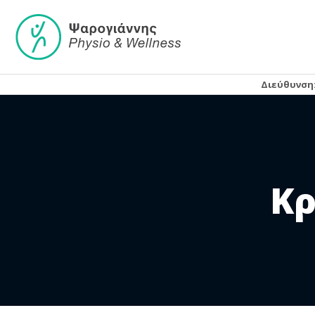
Jump
to
navigation
Διεύθυνση
Back
to
top
Κρ