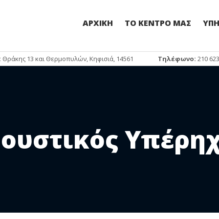
ΑΡΧΙΚΗ
ΤΟ ΚΕΝΤΡΟ ΜΑΣ
ΥΠΗ
:
Θράκης 13 και Θερμοπυλών, Κηφισιά, 14561
Τηλέφωνο:
210 62
ουστικός Υπέρη